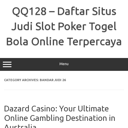
Skip
to
QQ128 – Daftar Situs
content
Judi Slot Poker Togel
Bola Online Terpercaya
Menu
CATEGORY ARCHIVES:
BANDAR JUDI 26
Dazard Casino: Your Ultimate
Online Gambling Destination in
Australia