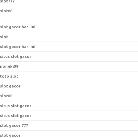
slot777
slot88
slot gacor hari ini
slot
slot gacor hari ini
situs slot gacor
nongki99
toto slot
slot gacor
slot88
situs slot gacor
situs slot gacor
slot gacor 777
slot gacor