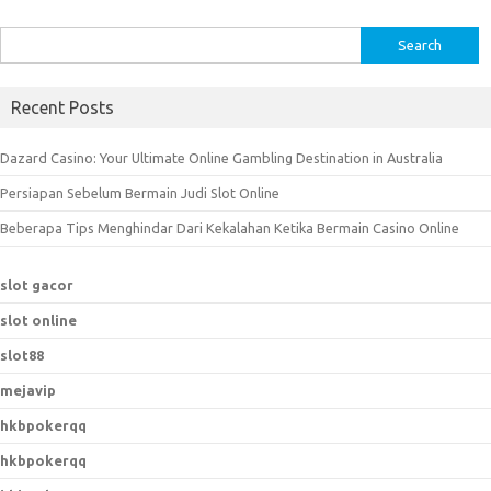
S
e
a
Recent Posts
r
c
Dazard Casino: Your Ultimate Online Gambling Destination in Australia
h
Persiapan Sebelum Bermain Judi Slot Online
f
o
Beberapa Tips Menghindar Dari Kekalahan Ketika Bermain Casino Online
r
:
slot gacor
slot online
slot88
mejavip
hkbpokerqq
hkbpokerqq