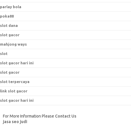
parlay bola
poka88
slot dana
slot gacor
mahjong ways
slot
slot gacor hari ini
slot gacor
slot terpercaya
link slot gacor
slot gacor hari ini
For More Information Please
Contact Us
jasa seo judi