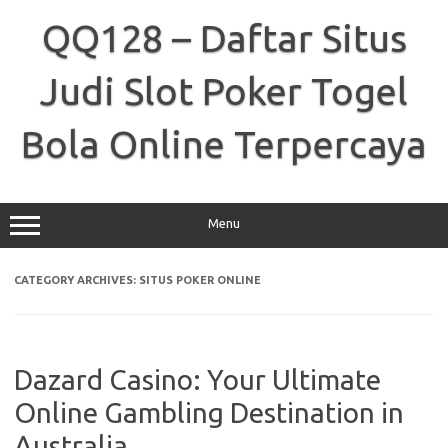
Skip
to
QQ128 – Daftar Situs
content
Judi Slot Poker Togel
Bola Online Terpercaya
Menu
CATEGORY ARCHIVES:
SITUS POKER ONLINE
Dazard Casino: Your Ultimate
Online Gambling Destination in
Australia