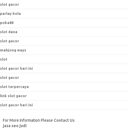
slot gacor
parlay bola
poka88
slot dana
slot gacor
mahjong ways
slot
slot gacor hari ini
slot gacor
slot terpercaya
link slot gacor
slot gacor hari ini
For More Information Please
Contact Us
jasa seo judi