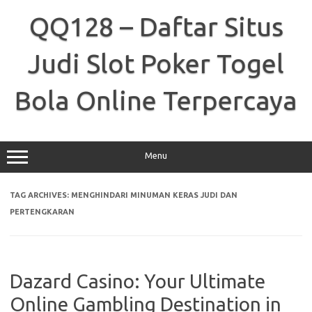
Skip
to
QQ128 – Daftar Situs
content
Judi Slot Poker Togel
Bola Online Terpercaya
Menu
TAG ARCHIVES:
MENGHINDARI MINUMAN KERAS JUDI DAN
PERTENGKARAN
Dazard Casino: Your Ultimate
Online Gambling Destination in