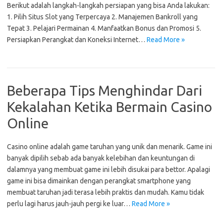
Berikut adalah langkah-langkah persiapan yang bisa Anda lakukan:
1. Pilih Situs Slot yang Terpercaya 2. Manajemen Bankroll yang
Tepat 3. Pelajari Permainan 4. Manfaatkan Bonus dan Promosi 5.
Persiapkan Perangkat dan Koneksi Internet…
Read More »
Beberapa Tips Menghindar Dari
Kekalahan Ketika Bermain Casino
Online
Casino online adalah game taruhan yang unik dan menarik. Game ini
banyak dipilih sebab ada banyak kelebihan dan keuntungan di
dalamnya yang membuat game ini lebih disukai para bettor. Apalagi
game ini bisa dimainkan dengan perangkat smartphone yang
membuat taruhan jadi terasa lebih praktis dan mudah. Kamu tidak
perlu lagi harus jauh-jauh pergi ke luar…
Read More »