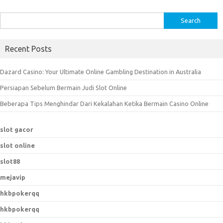
S
e
a
Recent Posts
r
c
Dazard Casino: Your Ultimate Online Gambling Destination in Australia
h
Persiapan Sebelum Bermain Judi Slot Online
f
o
Beberapa Tips Menghindar Dari Kekalahan Ketika Bermain Casino Online
r
:
slot gacor
slot online
slot88
mejavip
hkbpokerqq
hkbpokerqq