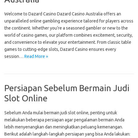
Welcome to Dazard Casino Dazard Casino Australia offers an
unparalleled online gambling experience tailored for players across
the continent. Whether you’re a seasoned gambler or new to the
world of casino games, our platform combines excitement, security,
and convenience to elevate your entertainment. From classic table
games to cutting-edge slots, Dazard Casino ensures every
session…
Read More »
Persiapan Sebelum Bermain Judi
Slot Online
Sebelum Anda mulai bermain judi slot online, penting untuk
melakukan beberapa persiapan agar pengalaman bermain Anda
lebih menyenangkan dan meningkatkan peluang kemenangan.
Berikut adalah langkah-langkah persiapan yang bisa Anda lakukan: