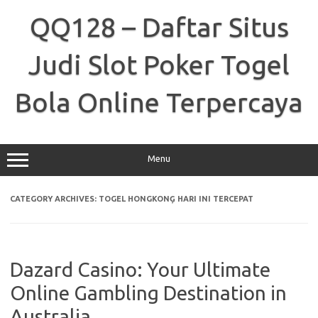
Skip
to
QQ128 – Daftar Situs
content
Judi Slot Poker Togel
Bola Online Terpercaya
Menu
CATEGORY ARCHIVES:
TOGEL HONGKONĢ HARI INI TERCEPAT
Dazard Casino: Your Ultimate
Online Gambling Destination in
Australia