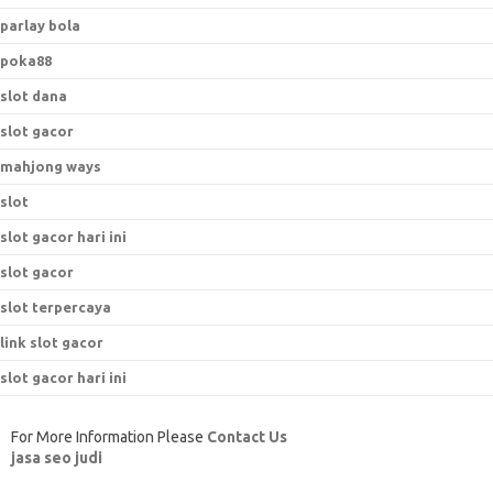
parlay bola
poka88
slot dana
slot gacor
mahjong ways
slot
slot gacor hari ini
slot gacor
slot terpercaya
link slot gacor
slot gacor hari ini
For More Information Please
Contact Us
jasa seo judi