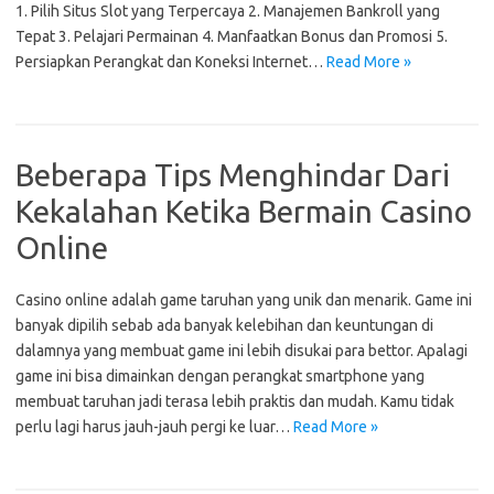
1. Pilih Situs Slot yang Terpercaya 2. Manajemen Bankroll yang
Tepat 3. Pelajari Permainan 4. Manfaatkan Bonus dan Promosi 5.
Persiapkan Perangkat dan Koneksi Internet…
Read More »
Beberapa Tips Menghindar Dari
Kekalahan Ketika Bermain Casino
Online
Casino online adalah game taruhan yang unik dan menarik. Game ini
banyak dipilih sebab ada banyak kelebihan dan keuntungan di
dalamnya yang membuat game ini lebih disukai para bettor. Apalagi
game ini bisa dimainkan dengan perangkat smartphone yang
membuat taruhan jadi terasa lebih praktis dan mudah. Kamu tidak
perlu lagi harus jauh-jauh pergi ke luar…
Read More »