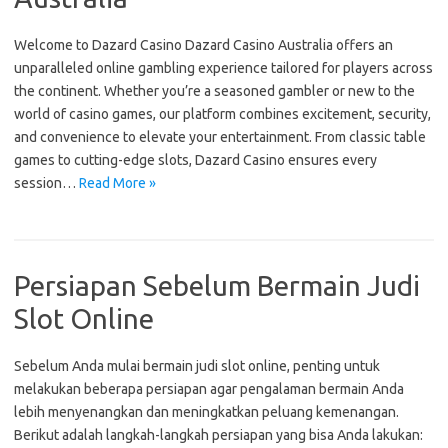
Welcome to Dazard Casino Dazard Casino Australia offers an
unparalleled online gambling experience tailored for players across
the continent. Whether you’re a seasoned gambler or new to the
world of casino games, our platform combines excitement, security,
and convenience to elevate your entertainment. From classic table
games to cutting-edge slots, Dazard Casino ensures every
session…
Read More »
Persiapan Sebelum Bermain Judi
Slot Online
Sebelum Anda mulai bermain judi slot online, penting untuk
melakukan beberapa persiapan agar pengalaman bermain Anda
lebih menyenangkan dan meningkatkan peluang kemenangan.
Berikut adalah langkah-langkah persiapan yang bisa Anda lakukan: