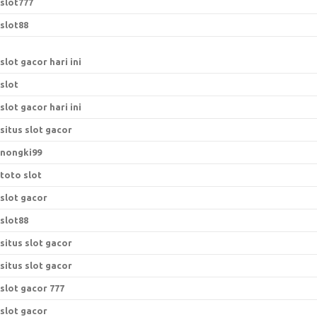
slot777
slot88
slot gacor hari ini
slot
slot gacor hari ini
situs slot gacor
nongki99
toto slot
slot gacor
slot88
situs slot gacor
situs slot gacor
slot gacor 777
slot gacor