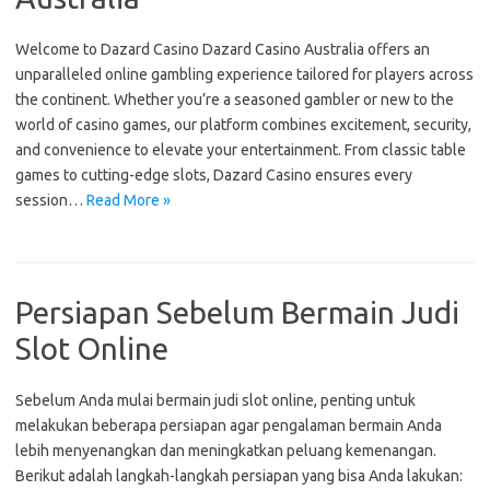
Welcome to Dazard Casino Dazard Casino Australia offers an
unparalleled online gambling experience tailored for players across
the continent. Whether you’re a seasoned gambler or new to the
world of casino games, our platform combines excitement, security,
and convenience to elevate your entertainment. From classic table
games to cutting-edge slots, Dazard Casino ensures every
session…
Read More »
Persiapan Sebelum Bermain Judi
Slot Online
Sebelum Anda mulai bermain judi slot online, penting untuk
melakukan beberapa persiapan agar pengalaman bermain Anda
lebih menyenangkan dan meningkatkan peluang kemenangan.
Berikut adalah langkah-langkah persiapan yang bisa Anda lakukan: