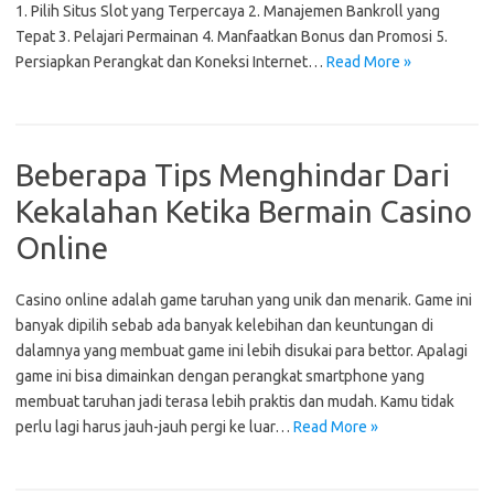
1. Pilih Situs Slot yang Terpercaya 2. Manajemen Bankroll yang
Tepat 3. Pelajari Permainan 4. Manfaatkan Bonus dan Promosi 5.
Persiapkan Perangkat dan Koneksi Internet…
Read More »
Beberapa Tips Menghindar Dari
Kekalahan Ketika Bermain Casino
Online
Casino online adalah game taruhan yang unik dan menarik. Game ini
banyak dipilih sebab ada banyak kelebihan dan keuntungan di
dalamnya yang membuat game ini lebih disukai para bettor. Apalagi
game ini bisa dimainkan dengan perangkat smartphone yang
membuat taruhan jadi terasa lebih praktis dan mudah. Kamu tidak
perlu lagi harus jauh-jauh pergi ke luar…
Read More »