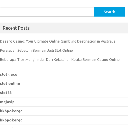
S
e
a
Recent Posts
r
c
Dazard Casino: Your Ultimate Online Gambling Destination in Australia
h
Persiapan Sebelum Bermain Judi Slot Online
f
o
Beberapa Tips Menghindar Dari Kekalahan Ketika Bermain Casino Online
r
:
slot gacor
slot online
slot88
mejavip
hkbpokerqq
hkbpokerqq