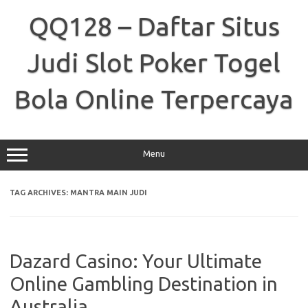
Skip
to
QQ128 – Daftar Situs
content
Judi Slot Poker Togel
Bola Online Terpercaya
Menu
TAG ARCHIVES:
MANTRA MAIN JUDI
Dazard Casino: Your Ultimate
Online Gambling Destination in
Australia