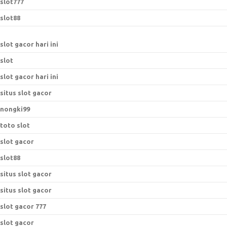
slot777
slot88
slot gacor hari ini
slot
slot gacor hari ini
situs slot gacor
nongki99
toto slot
slot gacor
slot88
situs slot gacor
situs slot gacor
slot gacor 777
slot gacor