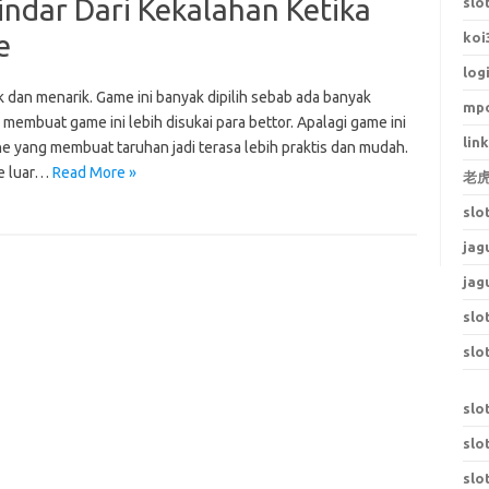
ndar Dari Kekalahan Ketika
slo
e
koi
log
 dan menarik. Game ini banyak dipilih sebab ada banyak
mpo
embuat game ini lebih disukai para bettor. Apalagi game ini
lin
 yang membuat taruhan jadi terasa lebih praktis dan mudah.
ke luar…
Read More »
老
slo
jag
jag
slo
slo
slo
slo
slo