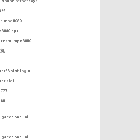
t online terpercaya
365
in mpo8080
8080 apk
k resmi mpo8080
虎机
t
uar33 slot login
uar slot
t777
t88
t gacor hari ini
t
t gacor hari ini