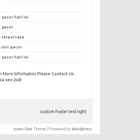
t
t gacor hari ini
t gacor
t terpercaya
k slot gacor
t gacor hari ini
r More Information Please
Contact Us
sa seo judi
custom footer text right
Iconic One
Theme | Powered by
Wordpress