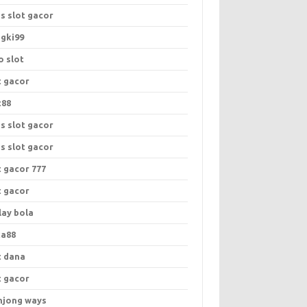
us slot gacor
gki99
o slot
t gacor
t88
us slot gacor
us slot gacor
t gacor 777
t gacor
lay bola
a88
t dana
t gacor
jong ways