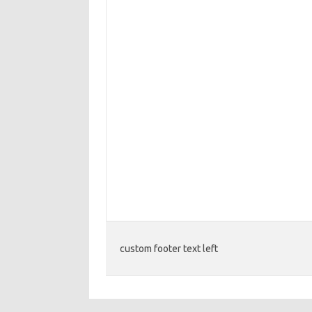
custom footer text left