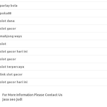
parlay bola
poka88
slot dana
slot gacor
mahjong ways
slot
slot gacor hari ini
slot gacor
slot terpercaya
link slot gacor
slot gacor hari ini
For More Information Please
Contact Us
jasa seo judi