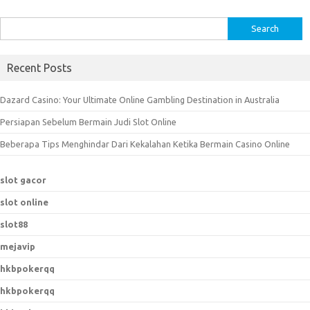
S
e
a
Recent Posts
r
c
Dazard Casino: Your Ultimate Online Gambling Destination in Australia
h
Persiapan Sebelum Bermain Judi Slot Online
f
o
Beberapa Tips Menghindar Dari Kekalahan Ketika Bermain Casino Online
r
:
slot gacor
slot online
slot88
mejavip
hkbpokerqq
hkbpokerqq