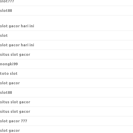
slot777
slot88
slot gacor hari ini
slot
slot gacor hari ini
situs slot gacor
nongki99
toto slot
slot gacor
slot88
situs slot gacor
situs slot gacor
slot gacor 777
slot gacor