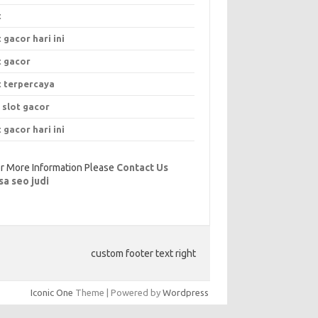
t
t gacor hari ini
t gacor
t terpercaya
k slot gacor
t gacor hari ini
r More Information Please
Contact Us
sa seo judi
custom footer text right
Iconic One
Theme | Powered by
Wordpress