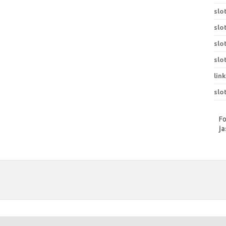
slo
slo
slo
slo
lin
slo
Fo
ja