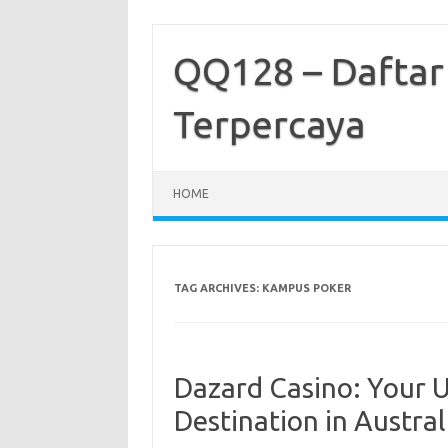
Skip
to
content
QQ128 – Daftar 
Terpercaya
HOME
TAG ARCHIVES:
KAMPUS POKER
Dazard Casino: Your 
Destination in Austral