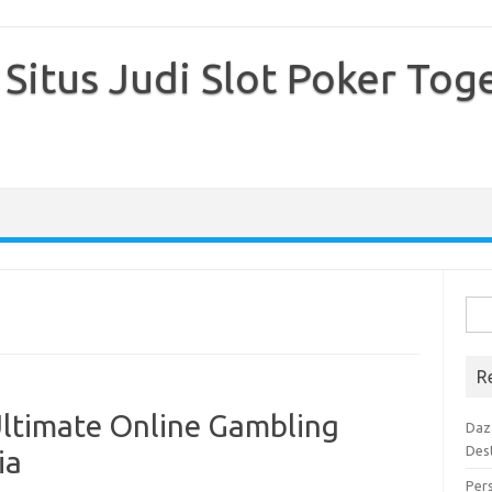
Situs Judi Slot Poker Tog
Sea
for:
R
Ultimate Online Gambling
Daz
Dest
ia
Per