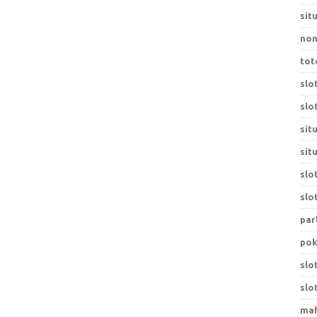
sit
non
tot
slo
slo
sit
sit
slo
slo
par
pok
slo
slo
mah