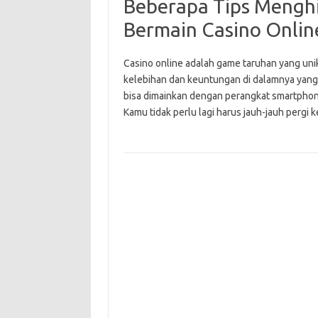
Beberapa Tips Menghi
Bermain Casino Onlin
Casino online adalah game taruhan yang unik
kelebihan dan keuntungan di dalamnya yang m
bisa dimainkan dengan perangkat smartphone
Kamu tidak perlu lagi harus jauh-jauh pergi 