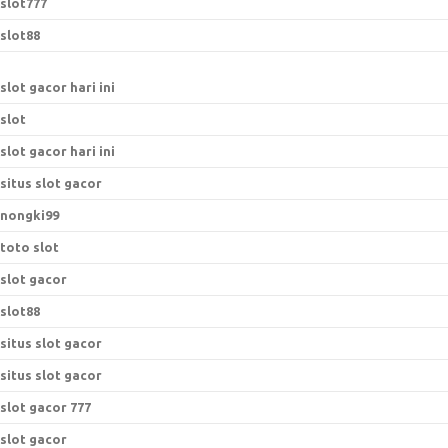
slot777
slot88
slot gacor hari ini
slot
slot gacor hari ini
situs slot gacor
nongki99
toto slot
slot gacor
slot88
situs slot gacor
situs slot gacor
slot gacor 777
slot gacor