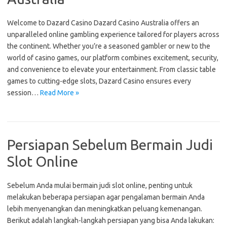
Welcome to Dazard Casino Dazard Casino Australia offers an
unparalleled online gambling experience tailored for players across
the continent. Whether you’re a seasoned gambler or new to the
world of casino games, our platform combines excitement, security,
and convenience to elevate your entertainment. From classic table
games to cutting-edge slots, Dazard Casino ensures every
session…
Read More »
Persiapan Sebelum Bermain Judi
Slot Online
Sebelum Anda mulai bermain judi slot online, penting untuk
melakukan beberapa persiapan agar pengalaman bermain Anda
lebih menyenangkan dan meningkatkan peluang kemenangan.
Berikut adalah langkah-langkah persiapan yang bisa Anda lakukan: