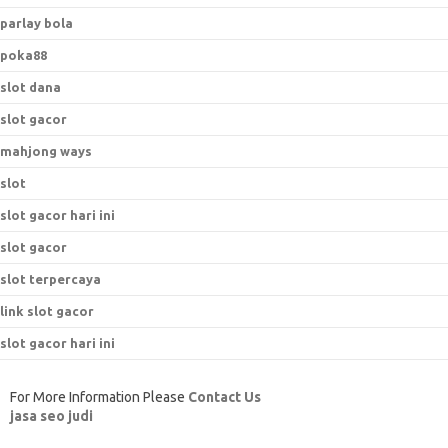
parlay bola
poka88
slot dana
slot gacor
mahjong ways
slot
slot gacor hari ini
slot gacor
slot terpercaya
link slot gacor
slot gacor hari ini
For More Information Please
Contact Us
jasa seo judi