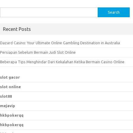
S
e
a
Recent Posts
r
c
Dazard Casino: Your Ultimate Online Gambling Destination in Australia
h
Persiapan Sebelum Bermain Judi Slot Online
f
o
Beberapa Tips Menghindar Dari Kekalahan Ketika Bermain Casino Online
r
:
slot gacor
slot online
slot88
mejavip
hkbpokerqq
hkbpokerqq