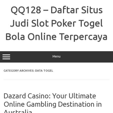
Skip
to
QQ128 – Daftar Situs
content
Judi Slot Poker Togel
Bola Online Terpercaya
Menu
CATEGORY ARCHIVES:
DATA TOGEL
Dazard Casino: Your Ultimate
Online Gambling Destination in
Australia