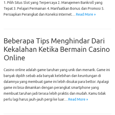
1. Pilih Situs Slot yang Terpercaya 2. Manajemen Bankroll yang
Tepat 3. Pelajari Permainan 4. Manfaatkan Bonus dan Promosi 5.
Persiapkan Perangkat dan Koneksi Internet…
Read More »
Beberapa Tips Menghindar Dari
Kekalahan Ketika Bermain Casino
Online
Casino online adalah game taruhan yang unik dan menarik. Game ini
banyak dipilih sebab ada banyak kelebihan dan keuntungan di
dalamnya yang membuat game ini lebih disukai para bettor. Apalagi
game ini bisa dimainkan dengan perangkat smartphone yang
membuat taruhan jadi terasa lebih praktis dan mudah. Kamu tidak
perlu lagi harus jauh-jauh pergi ke luar…
Read More »