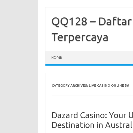
Skip
to
content
QQ128 – Daftar 
Terpercaya
HOME
CATEGORY ARCHIVES:
LIVE CASINO ONLINE 56
Dazard Casino: Your 
Destination in Austral