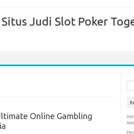
Situs Judi Slot Poker Tog
Sea
for:
R
Ultimate Online Gambling
Daz
Dest
ia
Per