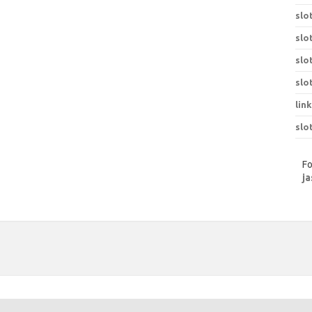
slo
slo
slo
slo
lin
slo
Fo
ja