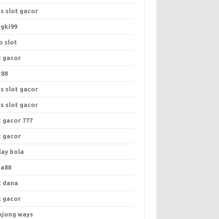
us slot gacor
gki99
o slot
t gacor
t88
us slot gacor
us slot gacor
t gacor 777
t gacor
lay bola
a88
t dana
t gacor
jong ways