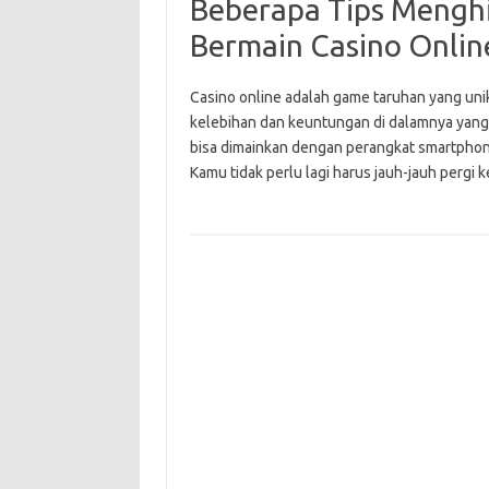
Beberapa Tips Menghi
Bermain Casino Onlin
Casino online adalah game taruhan yang unik
kelebihan dan keuntungan di dalamnya yang m
bisa dimainkan dengan perangkat smartphone
Kamu tidak perlu lagi harus jauh-jauh pergi 