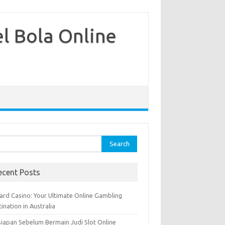
el Bola Online
rch
ecent Posts
ard Casino: Your Ultimate Online Gambling
ination in Australia
siapan Sebelum Bermain Judi Slot Online