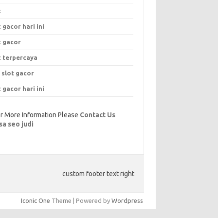
t
t gacor hari ini
t gacor
t terpercaya
k slot gacor
t gacor hari ini
r More Information Please
Contact Us
sa seo judi
custom footer text right
Iconic One
Theme | Powered by
Wordpress