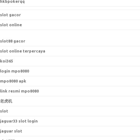
hkbpokerqq
slot gacor
slot online
slot88 gacor
slot online terpercaya
koi365
login mpo8080
mpo8080 apk
link resmi mpo8080
老虎机
slot
jaguar33 slot login
jaguar slot