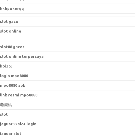
hkbpokerqq
slot gacor
slot online
slot88 gacor
slot online terpercaya
koi365
login mpo8080
mpo8080 apk
link resmi mpo8080
老虎机
slot
jaguar33 slot login
jaguar slot