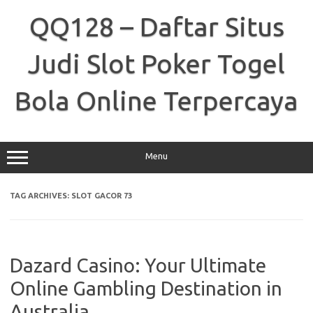
Skip
to
QQ128 – Daftar Situs
content
Judi Slot Poker Togel
Bola Online Terpercaya
Menu
TAG ARCHIVES:
SLOT GACOR 73
Dazard Casino: Your Ultimate
Online Gambling Destination in
Australia