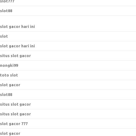
slot777
slot88
slot gacor hari ini
slot
slot gacor hari ini
situs slot gacor
nongki99
toto slot
slot gacor
slot88
situs slot gacor
situs slot gacor
slot gacor 777
slot gacor