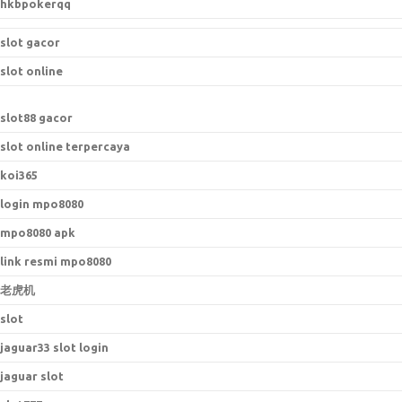
hkbpokerqq
slot gacor
slot online
slot88 gacor
slot online terpercaya
koi365
login mpo8080
mpo8080 apk
link resmi mpo8080
老虎机
slot
jaguar33 slot login
jaguar slot