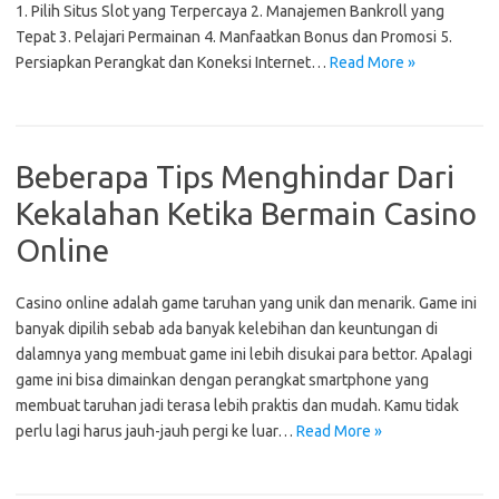
1. Pilih Situs Slot yang Terpercaya 2. Manajemen Bankroll yang
Tepat 3. Pelajari Permainan 4. Manfaatkan Bonus dan Promosi 5.
Persiapkan Perangkat dan Koneksi Internet…
Read More »
Beberapa Tips Menghindar Dari
Kekalahan Ketika Bermain Casino
Online
Casino online adalah game taruhan yang unik dan menarik. Game ini
banyak dipilih sebab ada banyak kelebihan dan keuntungan di
dalamnya yang membuat game ini lebih disukai para bettor. Apalagi
game ini bisa dimainkan dengan perangkat smartphone yang
membuat taruhan jadi terasa lebih praktis dan mudah. Kamu tidak
perlu lagi harus jauh-jauh pergi ke luar…
Read More »