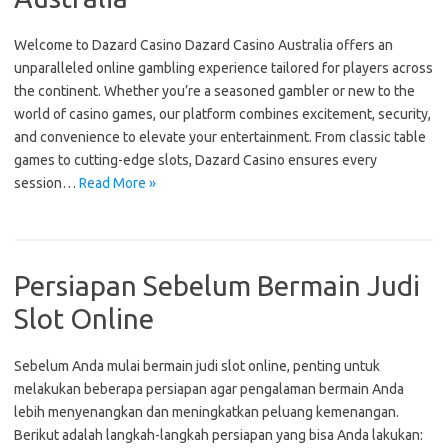
Welcome to Dazard Casino Dazard Casino Australia offers an
unparalleled online gambling experience tailored for players across
the continent. Whether you’re a seasoned gambler or new to the
world of casino games, our platform combines excitement, security,
and convenience to elevate your entertainment. From classic table
games to cutting-edge slots, Dazard Casino ensures every
session…
Read More »
Persiapan Sebelum Bermain Judi
Slot Online
Sebelum Anda mulai bermain judi slot online, penting untuk
melakukan beberapa persiapan agar pengalaman bermain Anda
lebih menyenangkan dan meningkatkan peluang kemenangan.
Berikut adalah langkah-langkah persiapan yang bisa Anda lakukan: