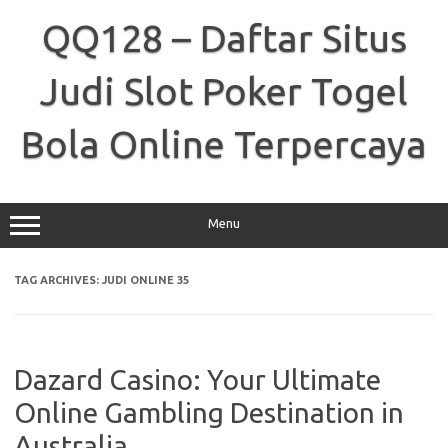
Skip
to
QQ128 – Daftar Situs
content
Judi Slot Poker Togel
Bola Online Terpercaya
Menu
TAG ARCHIVES:
JUDI ONLINE 35
Dazard Casino: Your Ultimate
Online Gambling Destination in
Australia