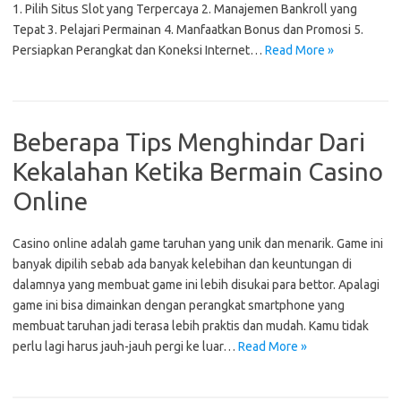
1. Pilih Situs Slot yang Terpercaya 2. Manajemen Bankroll yang
Tepat 3. Pelajari Permainan 4. Manfaatkan Bonus dan Promosi 5.
Persiapkan Perangkat dan Koneksi Internet…
Read More »
Beberapa Tips Menghindar Dari
Kekalahan Ketika Bermain Casino
Online
Casino online adalah game taruhan yang unik dan menarik. Game ini
banyak dipilih sebab ada banyak kelebihan dan keuntungan di
dalamnya yang membuat game ini lebih disukai para bettor. Apalagi
game ini bisa dimainkan dengan perangkat smartphone yang
membuat taruhan jadi terasa lebih praktis dan mudah. Kamu tidak
perlu lagi harus jauh-jauh pergi ke luar…
Read More »