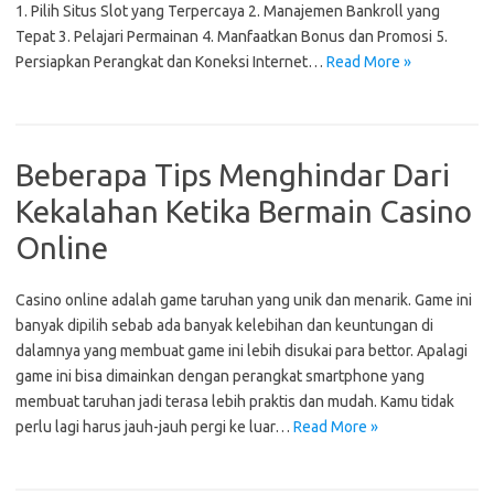
1. Pilih Situs Slot yang Terpercaya 2. Manajemen Bankroll yang
Tepat 3. Pelajari Permainan 4. Manfaatkan Bonus dan Promosi 5.
Persiapkan Perangkat dan Koneksi Internet…
Read More »
Beberapa Tips Menghindar Dari
Kekalahan Ketika Bermain Casino
Online
Casino online adalah game taruhan yang unik dan menarik. Game ini
banyak dipilih sebab ada banyak kelebihan dan keuntungan di
dalamnya yang membuat game ini lebih disukai para bettor. Apalagi
game ini bisa dimainkan dengan perangkat smartphone yang
membuat taruhan jadi terasa lebih praktis dan mudah. Kamu tidak
perlu lagi harus jauh-jauh pergi ke luar…
Read More »