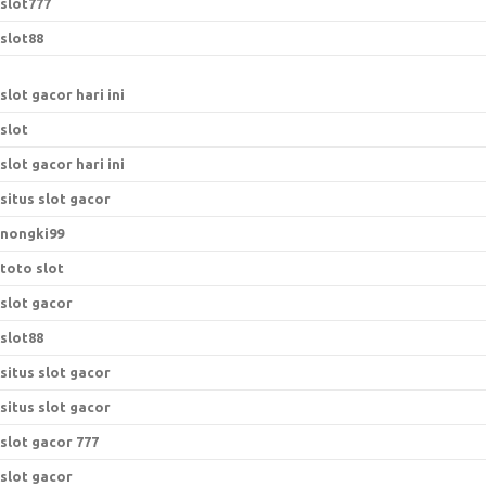
slot777
slot88
slot gacor hari ini
slot
slot gacor hari ini
situs slot gacor
nongki99
toto slot
slot gacor
slot88
situs slot gacor
situs slot gacor
slot gacor 777
slot gacor