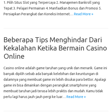
1. Pilih Situs Slot yang Terpercaya 2. Manajemen Bankroll yang
Tepat 3. Pelajari Permainan 4. Manfaatkan Bonus dan Promosi 5.
Persiapkan Perangkat dan Koneksi Internet…
Read More »
Beberapa Tips Menghindar Dari
Kekalahan Ketika Bermain Casino
Online
Casino online adalah game taruhan yang unik dan menarik. Game ini
banyak dipilih sebab ada banyak kelebihan dan keuntungan di
dalamnya yang membuat game ini lebih disukai para bettor. Apalagi
game ini bisa dimainkan dengan perangkat smartphone yang
membuat taruhan jadi terasa lebih praktis dan mudah. Kamu tidak
perlu lagi harus jauh-jauh pergi ke luar…
Read More »