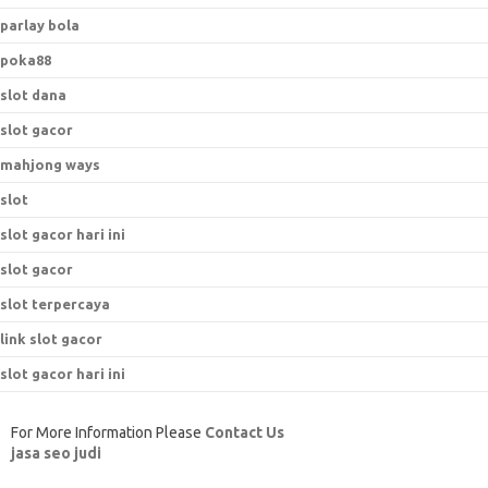
parlay bola
poka88
slot dana
slot gacor
mahjong ways
slot
slot gacor hari ini
slot gacor
slot terpercaya
link slot gacor
slot gacor hari ini
For More Information Please
Contact Us
jasa seo judi