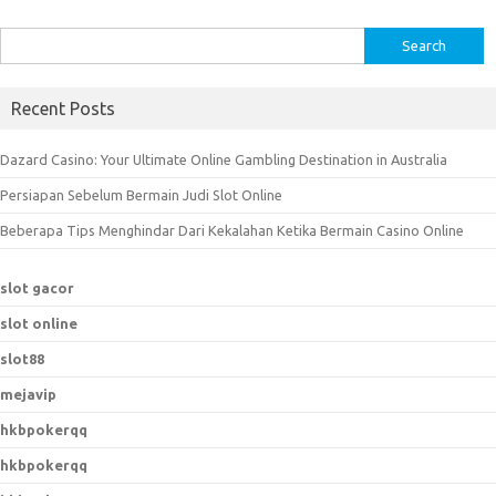
S
e
a
Recent Posts
r
c
Dazard Casino: Your Ultimate Online Gambling Destination in Australia
h
Persiapan Sebelum Bermain Judi Slot Online
f
o
Beberapa Tips Menghindar Dari Kekalahan Ketika Bermain Casino Online
r
:
slot gacor
slot online
slot88
mejavip
hkbpokerqq
hkbpokerqq