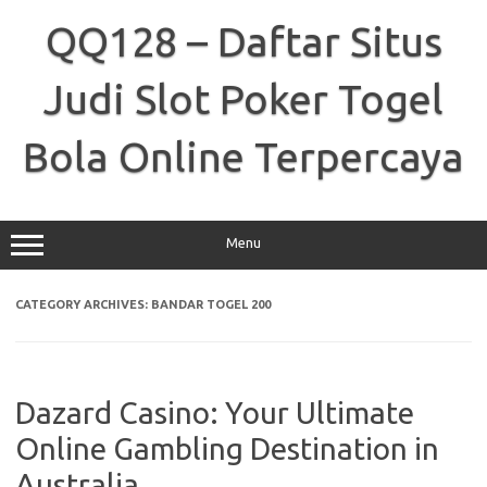
Skip
to
QQ128 – Daftar Situs
content
Judi Slot Poker Togel
Bola Online Terpercaya
Menu
CATEGORY ARCHIVES:
BANDAR TOGEL 200
Dazard Casino: Your Ultimate
Online Gambling Destination in
Australia