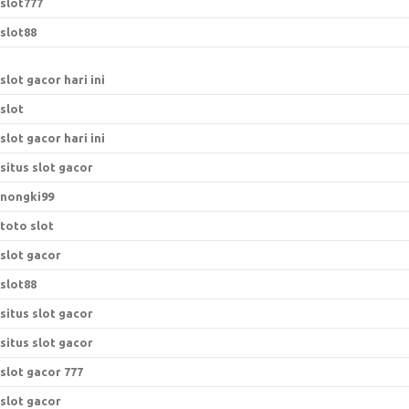
slot777
slot88
slot gacor hari ini
slot
slot gacor hari ini
situs slot gacor
nongki99
toto slot
slot gacor
slot88
situs slot gacor
situs slot gacor
slot gacor 777
slot gacor