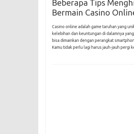
Beberapa Tips Menghi
Bermain Casino Onlin
Casino online adalah game taruhan yang unik
kelebihan dan keuntungan di dalamnya yang m
bisa dimainkan dengan perangkat smartphone
Kamu tidak perlu lagi harus jauh-jauh pergi 