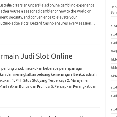
tralia offers an unparalleled online gambling experience
Beb
Whether you’re a seasoned gambler or new to the world of
Ber
ment, security, and convenience to elevate your
 cutting-edge slots, Dazard Casino ensures every session…
slo
slo
slo
mej
rmain Judi Slot Online
hk
hk
e, penting untuk melakukan beberapa persiapan agar
an dan meningkatkan peluang kemenangan. Berikut adalah
hk
kukan: 1. Pilih Situs Slot yang Terpercaya 2. Manajemen
. Manfaatkan Bonus dan Promosi 5. Persiapkan Perangkat dan
slo
slo
slo