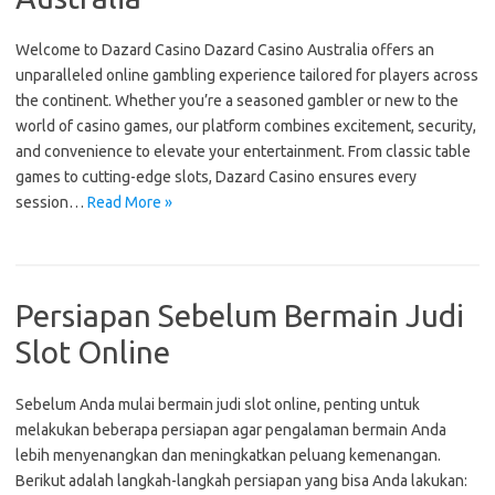
Welcome to Dazard Casino Dazard Casino Australia offers an
unparalleled online gambling experience tailored for players across
the continent. Whether you’re a seasoned gambler or new to the
world of casino games, our platform combines excitement, security,
and convenience to elevate your entertainment. From classic table
games to cutting-edge slots, Dazard Casino ensures every
session…
Read More »
Persiapan Sebelum Bermain Judi
Slot Online
Sebelum Anda mulai bermain judi slot online, penting untuk
melakukan beberapa persiapan agar pengalaman bermain Anda
lebih menyenangkan dan meningkatkan peluang kemenangan.
Berikut adalah langkah-langkah persiapan yang bisa Anda lakukan: