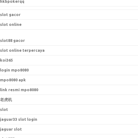
hkbpokerqq
slot gacor
slot online
slot88 gacor
slot online terpercaya
koi365
login mpo8080
mpo8080 apk
link resmi mpo8080
老虎机
slot
jaguar33 slot login
jaguar slot