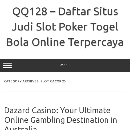
Skip
to
QQ128 – Daftar Situs
content
Judi Slot Poker Togel
Bola Online Terpercaya
Menu
CATEGORY ARCHIVES:
SLOT GACOR 25
Dazard Casino: Your Ultimate
Online Gambling Destination in
Australia