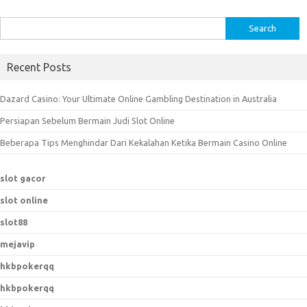
S
e
a
Recent Posts
r
c
Dazard Casino: Your Ultimate Online Gambling Destination in Australia
h
Persiapan Sebelum Bermain Judi Slot Online
f
o
Beberapa Tips Menghindar Dari Kekalahan Ketika Bermain Casino Online
r
:
slot gacor
slot online
slot88
mejavip
hkbpokerqq
hkbpokerqq