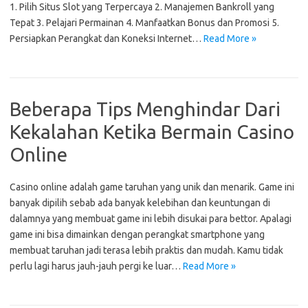
1. Pilih Situs Slot yang Terpercaya 2. Manajemen Bankroll yang
Tepat 3. Pelajari Permainan 4. Manfaatkan Bonus dan Promosi 5.
Persiapkan Perangkat dan Koneksi Internet…
Read More »
Beberapa Tips Menghindar Dari
Kekalahan Ketika Bermain Casino
Online
Casino online adalah game taruhan yang unik dan menarik. Game ini
banyak dipilih sebab ada banyak kelebihan dan keuntungan di
dalamnya yang membuat game ini lebih disukai para bettor. Apalagi
game ini bisa dimainkan dengan perangkat smartphone yang
membuat taruhan jadi terasa lebih praktis dan mudah. Kamu tidak
perlu lagi harus jauh-jauh pergi ke luar…
Read More »