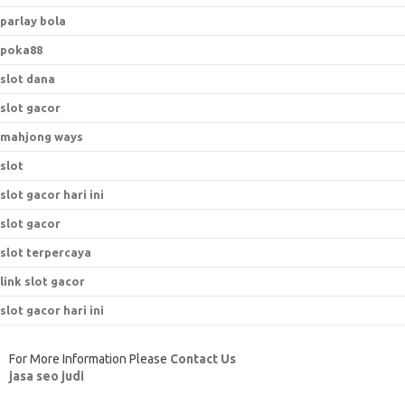
parlay bola
poka88
slot dana
slot gacor
mahjong ways
slot
slot gacor hari ini
slot gacor
slot terpercaya
link slot gacor
slot gacor hari ini
For More Information Please
Contact Us
jasa seo judi