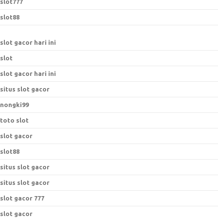
slot777
slot88
slot gacor hari ini
slot
slot gacor hari ini
situs slot gacor
nongki99
toto slot
slot gacor
slot88
situs slot gacor
situs slot gacor
slot gacor 777
slot gacor