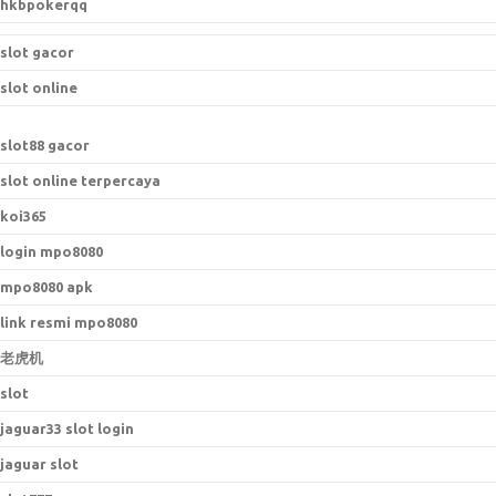
hkbpokerqq
slot gacor
slot online
slot88 gacor
slot online terpercaya
koi365
login mpo8080
mpo8080 apk
link resmi mpo8080
老虎机
slot
jaguar33 slot login
jaguar slot