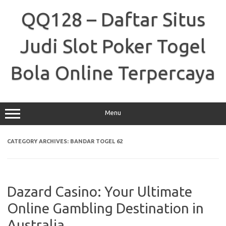
Skip
to
QQ128 – Daftar Situs
content
Judi Slot Poker Togel
Bola Online Terpercaya
Menu
CATEGORY ARCHIVES:
BANDAR TOGEL 62
Dazard Casino: Your Ultimate
Online Gambling Destination in
Australia