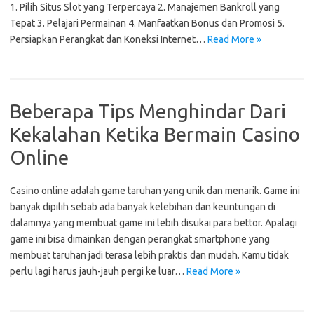
1. Pilih Situs Slot yang Terpercaya 2. Manajemen Bankroll yang
Tepat 3. Pelajari Permainan 4. Manfaatkan Bonus dan Promosi 5.
Persiapkan Perangkat dan Koneksi Internet…
Read More »
Beberapa Tips Menghindar Dari
Kekalahan Ketika Bermain Casino
Online
Casino online adalah game taruhan yang unik dan menarik. Game ini
banyak dipilih sebab ada banyak kelebihan dan keuntungan di
dalamnya yang membuat game ini lebih disukai para bettor. Apalagi
game ini bisa dimainkan dengan perangkat smartphone yang
membuat taruhan jadi terasa lebih praktis dan mudah. Kamu tidak
perlu lagi harus jauh-jauh pergi ke luar…
Read More »