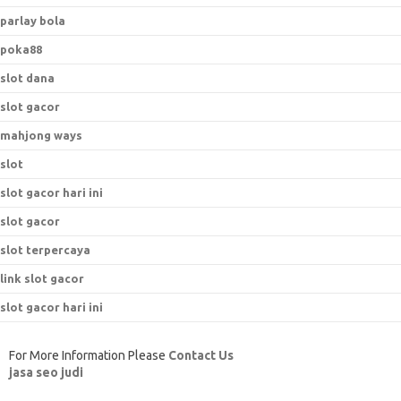
parlay bola
poka88
slot dana
slot gacor
mahjong ways
slot
slot gacor hari ini
slot gacor
slot terpercaya
link slot gacor
slot gacor hari ini
For More Information Please
Contact Us
jasa seo judi