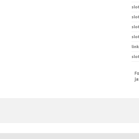
slo
slo
slo
slo
lin
slo
Fo
ja