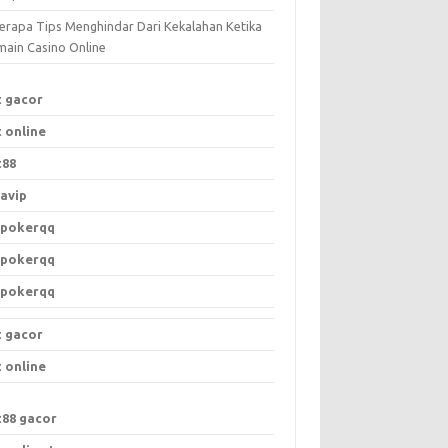
erapa Tips Menghindar Dari Kekalahan Ketika
main Casino Online
t gacor
t online
t88
avip
bpokerqq
bpokerqq
bpokerqq
t gacor
t online
t88 gacor