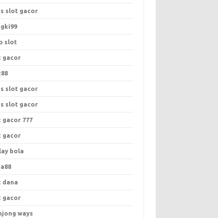
us slot gacor
gki99
o slot
t gacor
t88
us slot gacor
us slot gacor
t gacor 777
t gacor
lay bola
a88
t dana
t gacor
jong ways