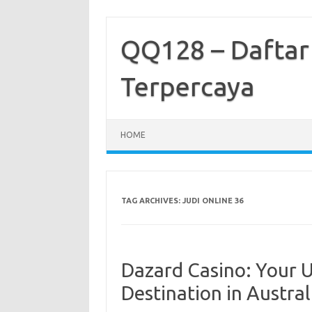
Skip
to
content
QQ128 – Daftar 
Terpercaya
HOME
TAG ARCHIVES:
JUDI ONLINE 36
Dazard Casino: Your 
Destination in Austral