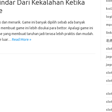
ndar Dari Kekalahan Ketika
slo
e
koi
log
 dan menarik. Game ini banyak dipilih sebab ada banyak
mpo
embuat game ini lebih disukai para bettor. Apalagi game ini
lin
 yang membuat taruhan jadi terasa lebih praktis dan mudah.
ke luar…
Read More »
老
slo
jag
jag
slo
slo
slo
slo
slo