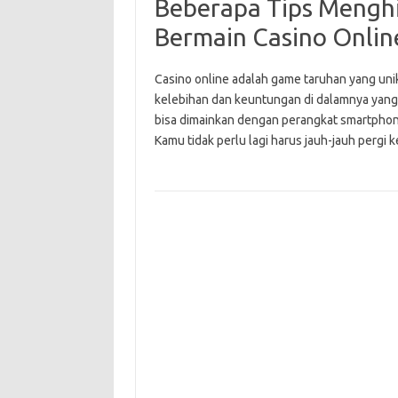
Beberapa Tips Menghi
Bermain Casino Onlin
Casino online adalah game taruhan yang unik
kelebihan dan keuntungan di dalamnya yang m
bisa dimainkan dengan perangkat smartphone
Kamu tidak perlu lagi harus jauh-jauh pergi 