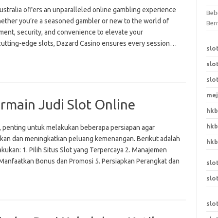
tralia offers an unparalleled online gambling experience
Beb
Whether you’re a seasoned gambler or new to the world of
Ber
ment, security, and convenience to elevate your
 cutting-edge slots, Dazard Casino ensures every session…
slo
slo
slo
mej
rmain Judi Slot Online
hk
hk
e, penting untuk melakukan beberapa persiapan agar
an dan meningkatkan peluang kemenangan. Berikut adalah
hk
kukan: 1. Pilih Situs Slot yang Terpercaya 2. Manajemen
. Manfaatkan Bonus dan Promosi 5. Persiapkan Perangkat dan
slo
slo
slo