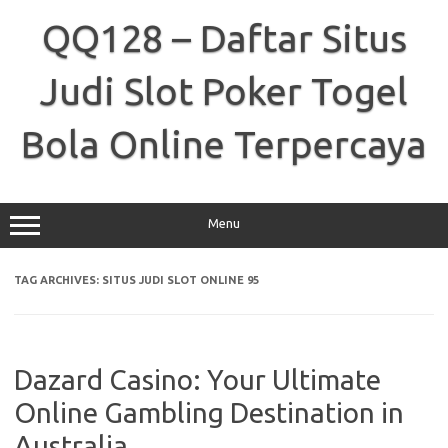
Skip
to
QQ128 – Daftar Situs
content
Judi Slot Poker Togel
Bola Online Terpercaya
Menu
TAG ARCHIVES:
SITUS JUDI SLOT ONLINE 95
Dazard Casino: Your Ultimate
Online Gambling Destination in
Australia