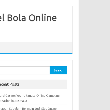
el Bola Online
rch
ecent Posts
ard Casino: Your Ultimate Online Gambling
ination in Australia
siapan Sebelum Bermain Judi Slot Online