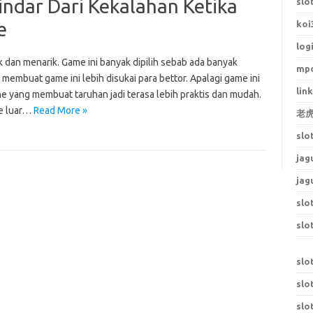
ndar Dari Kekalahan Ketika
slo
e
koi
log
 dan menarik. Game ini banyak dipilih sebab ada banyak
mpo
embuat game ini lebih disukai para bettor. Apalagi game ini
lin
 yang membuat taruhan jadi terasa lebih praktis dan mudah.
ke luar…
Read More »
老
slo
jag
jag
slo
slo
slo
slo
slo