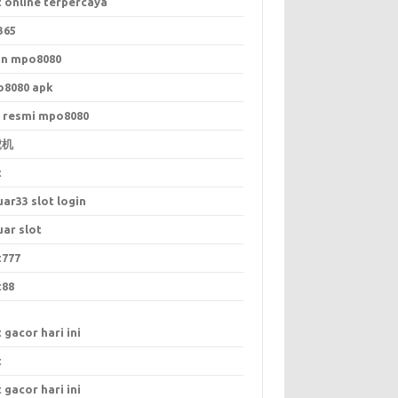
t online terpercaya
365
in mpo8080
8080 apk
k resmi mpo8080
虎机
t
uar33 slot login
uar slot
t777
t88
t gacor hari ini
t
t gacor hari ini