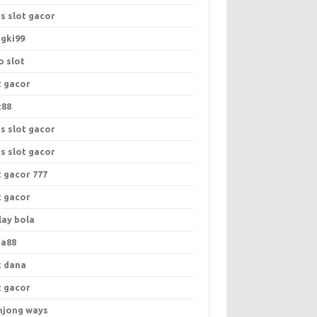
us slot gacor
gki99
o slot
t gacor
t88
us slot gacor
us slot gacor
t gacor 777
t gacor
lay bola
a88
t dana
t gacor
jong ways