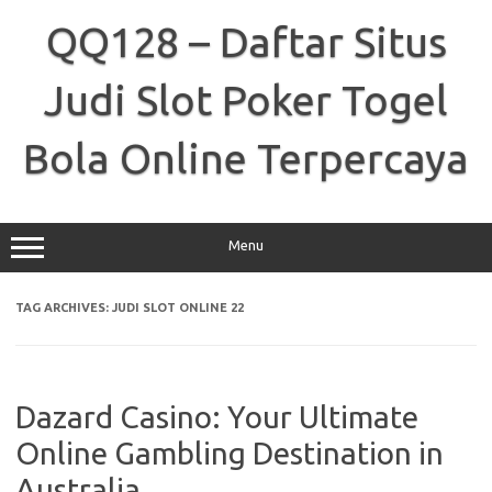
Skip
to
QQ128 – Daftar Situs
content
Judi Slot Poker Togel
Bola Online Terpercaya
Menu
TAG ARCHIVES:
JUDI SLOT ONLINE 22
Dazard Casino: Your Ultimate
Online Gambling Destination in
Australia