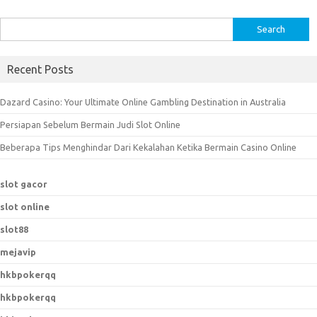
S
e
a
Recent Posts
r
c
Dazard Casino: Your Ultimate Online Gambling Destination in Australia
h
Persiapan Sebelum Bermain Judi Slot Online
f
o
Beberapa Tips Menghindar Dari Kekalahan Ketika Bermain Casino Online
r
:
slot gacor
slot online
slot88
mejavip
hkbpokerqq
hkbpokerqq