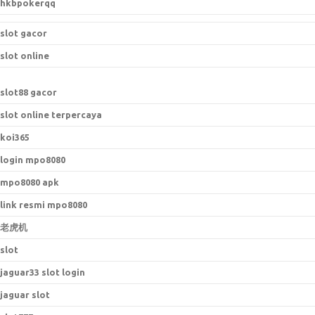
hkbpokerqq
slot gacor
slot online
slot88 gacor
slot online terpercaya
koi365
login mpo8080
mpo8080 apk
link resmi mpo8080
老虎机
slot
jaguar33 slot login
jaguar slot