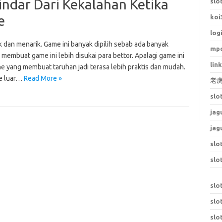
ndar Dari Kekalahan Ketika
slo
e
koi
log
 dan menarik. Game ini banyak dipilih sebab ada banyak
mpo
embuat game ini lebih disukai para bettor. Apalagi game ini
lin
 yang membuat taruhan jadi terasa lebih praktis dan mudah.
ke luar…
Read More »
老
slo
jag
jag
slo
slo
slo
slo
slo