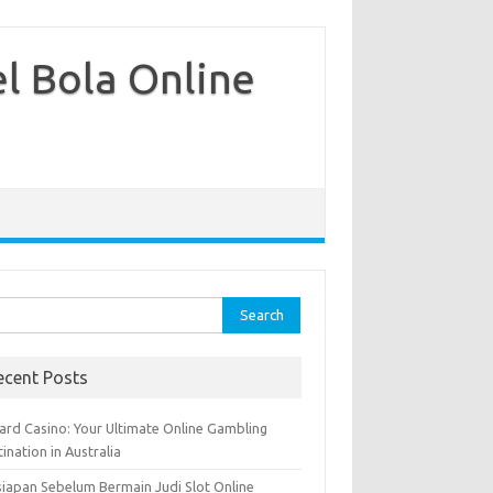
el Bola Online
rch
ecent Posts
ard Casino: Your Ultimate Online Gambling
ination in Australia
siapan Sebelum Bermain Judi Slot Online