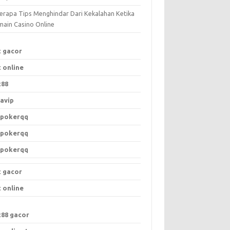
erapa Tips Menghindar Dari Kekalahan Ketika
main Casino Online
t gacor
t online
t88
avip
bpokerqq
bpokerqq
bpokerqq
t gacor
t online
t88 gacor