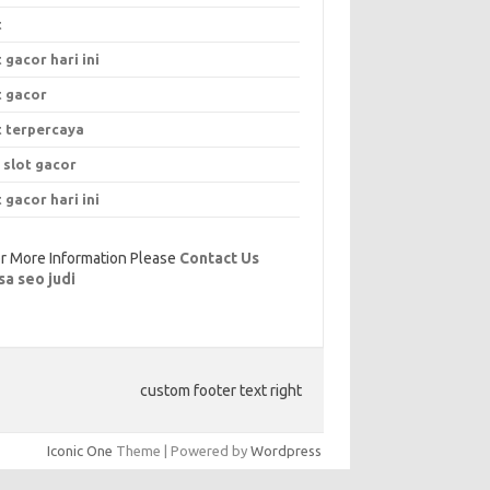
t
t gacor hari ini
t gacor
t terpercaya
k slot gacor
t gacor hari ini
r More Information Please
Contact Us
sa seo judi
custom footer text right
Iconic One
Theme | Powered by
Wordpress