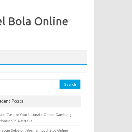
el Bola Online
rch
ecent Posts
ard Casino: Your Ultimate Online Gambling
ination in Australia
siapan Sebelum Bermain Judi Slot Online