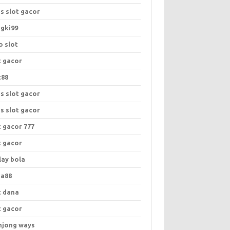
us slot gacor
gki99
o slot
t gacor
t88
us slot gacor
us slot gacor
t gacor 777
t gacor
lay bola
a88
t dana
t gacor
jong ways