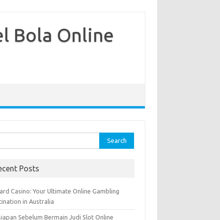
el Bola Online
rch
ecent Posts
ard Casino: Your Ultimate Online Gambling
ination in Australia
siapan Sebelum Bermain Judi Slot Online