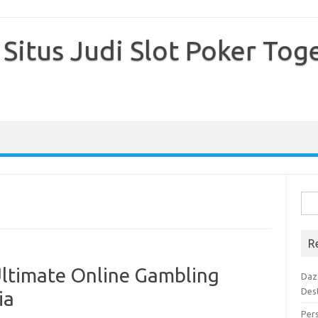
Situs Judi Slot Poker Tog
Sea
for:
R
Ultimate Online Gambling
Daz
Dest
ia
Per