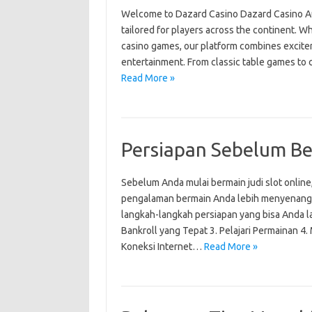
Welcome to Dazard Casino Dazard Casino Aus
tailored for players across the continent. 
casino games, our platform combines excite
entertainment. From classic table games to
Read More »
Persiapan Sebelum Be
Sebelum Anda mulai bermain judi slot onlin
pengalaman bermain Anda lebih menyenangk
langkah-langkah persiapan yang bisa Anda la
Bankroll yang Tepat 3. Pelajari Permainan 4
Koneksi Internet…
Read More »