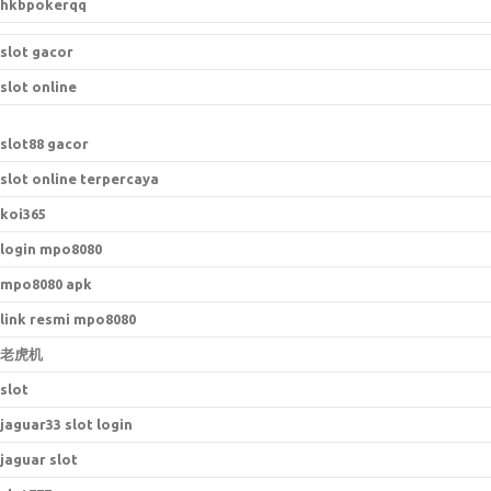
hkbpokerqq
slot gacor
slot online
slot88 gacor
slot online terpercaya
koi365
login mpo8080
mpo8080 apk
link resmi mpo8080
老虎机
slot
jaguar33 slot login
jaguar slot