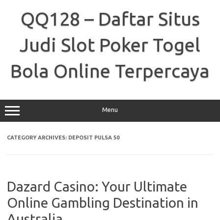
Skip
to
QQ128 – Daftar Situs
content
Judi Slot Poker Togel
Bola Online Terpercaya
Menu
CATEGORY ARCHIVES:
DEPOSIT PULSA 50
Dazard Casino: Your Ultimate
Online Gambling Destination in
Australia