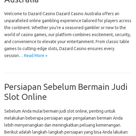
Welcome to Dazard Casino Dazard Casino Australia offers an
unparalleled online gambling experience tailored for players across
the continent. Whether you’re a seasoned gambler or new to the
world of casino games, our platform combines excitement, security,
and convenience to elevate your entertainment. From classic table
games to cutting-edge slots, Dazard Casino ensures every
session…
Read More »
Persiapan Sebelum Bermain Judi
Slot Online
Sebelum Anda mulai bermain judi slot online, penting untuk
melakukan beberapa persiapan agar pengalaman bermain Anda
lebih menyenangkan dan meningkatkan peluang kemenangan.
Berikut adalah langkah-langkah persiapan yang bisa Anda lakukan: