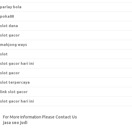
parlay bola
poka88
slot dana
slot gacor
mahjong ways
slot
slot gacor hari ini
slot gacor
slot terpercaya
link slot gacor
slot gacor hari ini
For More Information Please
Contact Us
jasa seo judi