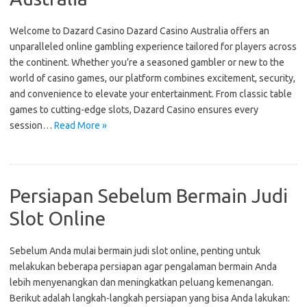
Welcome to Dazard Casino Dazard Casino Australia offers an
unparalleled online gambling experience tailored for players across
the continent. Whether you’re a seasoned gambler or new to the
world of casino games, our platform combines excitement, security,
and convenience to elevate your entertainment. From classic table
games to cutting-edge slots, Dazard Casino ensures every
session…
Read More »
Persiapan Sebelum Bermain Judi
Slot Online
Sebelum Anda mulai bermain judi slot online, penting untuk
melakukan beberapa persiapan agar pengalaman bermain Anda
lebih menyenangkan dan meningkatkan peluang kemenangan.
Berikut adalah langkah-langkah persiapan yang bisa Anda lakukan: