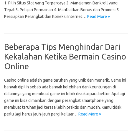
1. Pilih Situs Slot yang Terpercaya 2. Manajemen Bankroll yang
Tepat 3. Pelajari Permainan 4. Manfaatkan Bonus dan Promosi 5.
Persiapkan Perangkat dan Koneksi Internet…
Read More »
Beberapa Tips Menghindar Dari
Kekalahan Ketika Bermain Casino
Online
Casino online adalah game taruhan yang unik dan menarik. Game ini
banyak dipilih sebab ada banyak kelebihan dan keuntungan di
dalamnya yang membuat game ini lebih disukai para bettor. Apalagi
game ini bisa dimainkan dengan perangkat smartphone yang
membuat taruhan jadi terasa lebih praktis dan mudah. Kamu tidak
perlu lagi harus jauh-jauh pergi ke luar…
Read More »