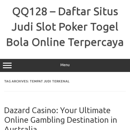
Skip
to
QQ128 – Daftar Situs
content
Judi Slot Poker Togel
Bola Online Terpercaya
Menu
TAG ARCHIVES:
TEMPAT JUDI TERKENAL
Dazard Casino: Your Ultimate
Online Gambling Destination in
Australia