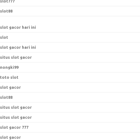
slot777
slot88
slot gacor hari ini
slot
slot gacor hari ini
situs slot gacor
nongki99
toto slot
slot gacor
slot88
situs slot gacor
situs slot gacor
slot gacor 777
slot gacor