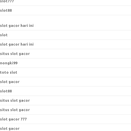
slot777
slot88
slot gacor hari ini
slot
slot gacor hari ini
situs slot gacor
nongki99
toto slot
slot gacor
slot88
situs slot gacor
situs slot gacor
slot gacor 777
slot gacor