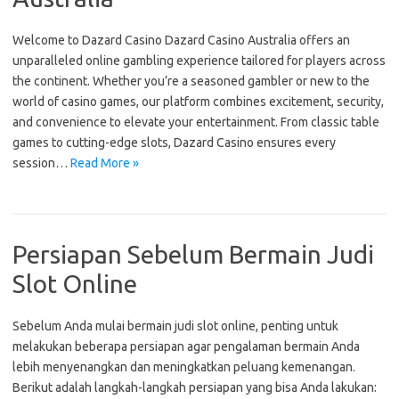
Welcome to Dazard Casino Dazard Casino Australia offers an
unparalleled online gambling experience tailored for players across
the continent. Whether you’re a seasoned gambler or new to the
world of casino games, our platform combines excitement, security,
and convenience to elevate your entertainment. From classic table
games to cutting-edge slots, Dazard Casino ensures every
session…
Read More »
Persiapan Sebelum Bermain Judi
Slot Online
Sebelum Anda mulai bermain judi slot online, penting untuk
melakukan beberapa persiapan agar pengalaman bermain Anda
lebih menyenangkan dan meningkatkan peluang kemenangan.
Berikut adalah langkah-langkah persiapan yang bisa Anda lakukan: