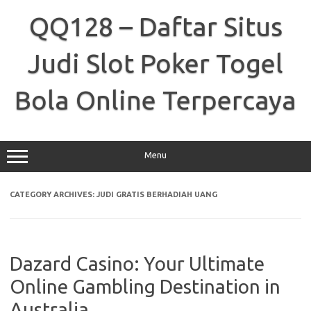
Skip
to
QQ128 – Daftar Situs
content
Judi Slot Poker Togel
Bola Online Terpercaya
Menu
CATEGORY ARCHIVES:
JUDI GRATIS BERHADIAH UANG
Dazard Casino: Your Ultimate
Online Gambling Destination in
Australia