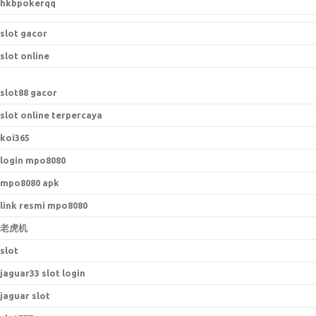
hkbpokerqq
slot gacor
slot online
slot88 gacor
slot online terpercaya
koi365
login mpo8080
mpo8080 apk
link resmi mpo8080
老虎机
slot
jaguar33 slot login
jaguar slot