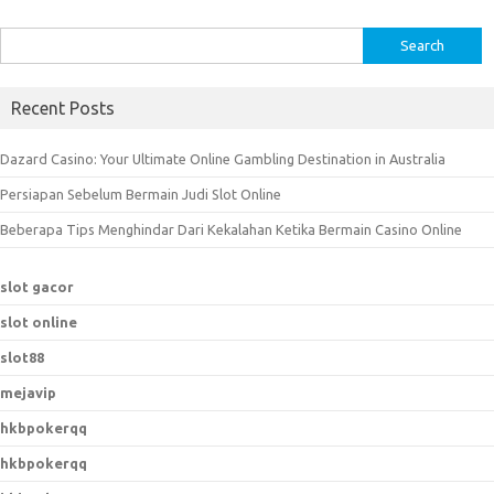
S
e
a
Recent Posts
r
c
Dazard Casino: Your Ultimate Online Gambling Destination in Australia
h
Persiapan Sebelum Bermain Judi Slot Online
f
o
Beberapa Tips Menghindar Dari Kekalahan Ketika Bermain Casino Online
r
:
slot gacor
slot online
slot88
mejavip
hkbpokerqq
hkbpokerqq