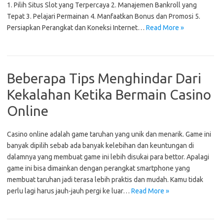
1. Pilih Situs Slot yang Terpercaya 2. Manajemen Bankroll yang
Tepat 3. Pelajari Permainan 4. Manfaatkan Bonus dan Promosi 5.
Persiapkan Perangkat dan Koneksi Internet…
Read More »
Beberapa Tips Menghindar Dari
Kekalahan Ketika Bermain Casino
Online
Casino online adalah game taruhan yang unik dan menarik. Game ini
banyak dipilih sebab ada banyak kelebihan dan keuntungan di
dalamnya yang membuat game ini lebih disukai para bettor. Apalagi
game ini bisa dimainkan dengan perangkat smartphone yang
membuat taruhan jadi terasa lebih praktis dan mudah. Kamu tidak
perlu lagi harus jauh-jauh pergi ke luar…
Read More »