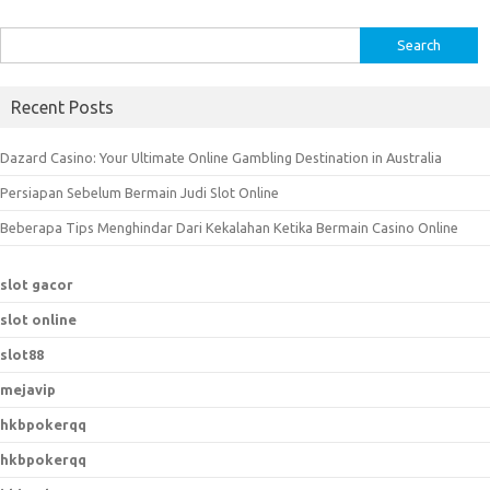
S
e
a
Recent Posts
r
c
Dazard Casino: Your Ultimate Online Gambling Destination in Australia
h
Persiapan Sebelum Bermain Judi Slot Online
f
o
Beberapa Tips Menghindar Dari Kekalahan Ketika Bermain Casino Online
r
:
slot gacor
slot online
slot88
mejavip
hkbpokerqq
hkbpokerqq