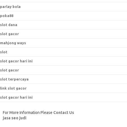
parlay bola
poka88
slot dana
slot gacor
mahjong ways
slot
slot gacor hari ini
slot gacor
slot terpercaya
link slot gacor
slot gacor hari ini
For More Information Please
Contact Us
jasa seo judi