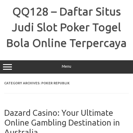
Skip
to
QQ128 – Daftar Situs
content
Judi Slot Poker Togel
Bola Online Terpercaya
Menu
CATEGORY ARCHIVES:
POKER REPUBLIK
Dazard Casino: Your Ultimate
Online Gambling Destination in
Australia