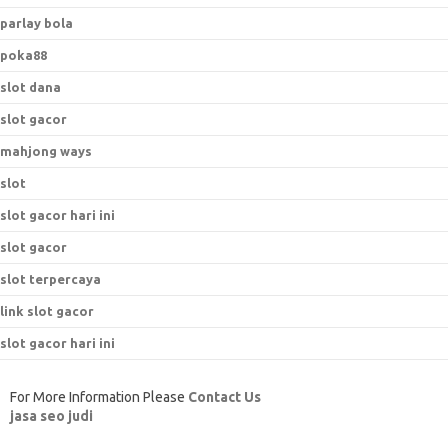
parlay bola
poka88
slot dana
slot gacor
mahjong ways
slot
slot gacor hari ini
slot gacor
slot terpercaya
link slot gacor
slot gacor hari ini
For More Information Please
Contact Us
jasa seo judi