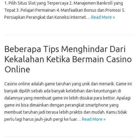
1. Pilih Situs Slot yang Terpercaya 2. Manajemen Bankroll yang
Tepat 3. Pelajari Permainan 4. Manfaatkan Bonus dan Promosi 5.
Persiapkan Perangkat dan Koneksi Internet…
Read More »
Beberapa Tips Menghindar Dari
Kekalahan Ketika Bermain Casino
Online
Casino online adalah game taruhan yang unik dan menarik. Game ini
banyak dipilih sebab ada banyak kelebihan dan keuntungan di
dalamnya yang membuat game ini lebih disukai para bettor. Apalagi
game ini bisa dimainkan dengan perangkat smartphone yang
membuat taruhan jadi terasa lebih praktis dan mudah. Kamu tidak
perlu lagi harus jauh-jauh pergi ke luar…
Read More »