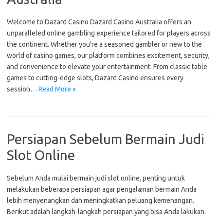
Welcome to Dazard Casino Dazard Casino Australia offers an
unparalleled online gambling experience tailored for players across
the continent. Whether you’re a seasoned gambler or new to the
world of casino games, our platform combines excitement, security,
and convenience to elevate your entertainment. From classic table
games to cutting-edge slots, Dazard Casino ensures every
session…
Read More »
Persiapan Sebelum Bermain Judi
Slot Online
Sebelum Anda mulai bermain judi slot online, penting untuk
melakukan beberapa persiapan agar pengalaman bermain Anda
lebih menyenangkan dan meningkatkan peluang kemenangan.
Berikut adalah langkah-langkah persiapan yang bisa Anda lakukan: