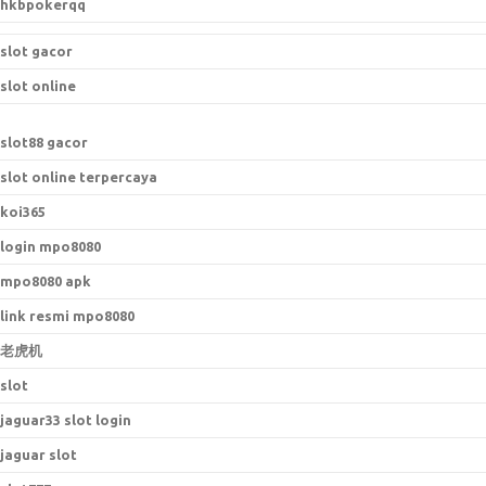
hkbpokerqq
slot gacor
slot online
slot88 gacor
slot online terpercaya
koi365
login mpo8080
mpo8080 apk
link resmi mpo8080
老虎机
slot
jaguar33 slot login
jaguar slot