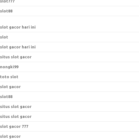
slot777
slot88
slot gacor hari ini
slot
slot gacor hari ini
situs slot gacor
nongki99
toto slot
slot gacor
slot88
situs slot gacor
situs slot gacor
slot gacor 777
slot gacor