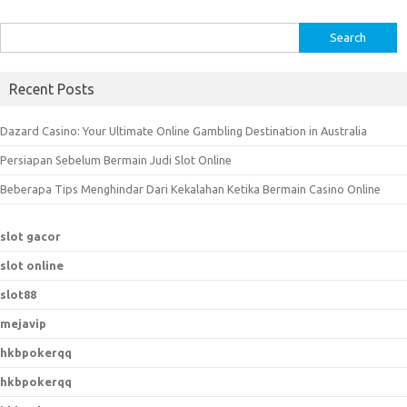
S
e
a
Recent Posts
r
c
Dazard Casino: Your Ultimate Online Gambling Destination in Australia
h
Persiapan Sebelum Bermain Judi Slot Online
f
o
Beberapa Tips Menghindar Dari Kekalahan Ketika Bermain Casino Online
r
:
slot gacor
slot online
slot88
mejavip
hkbpokerqq
hkbpokerqq