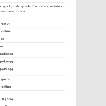
erapa Tips Menghindar Dari Kekalahan Ketika
main Casino Online
t gacor
t online
t88
avip
bpokerqq
bpokerqq
bpokerqq
t gacor
t online
t88 gacor