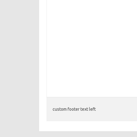
custom footer text left