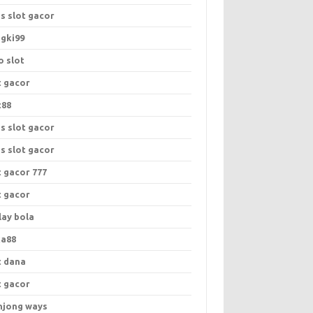
us slot gacor
gki99
o slot
t gacor
t88
us slot gacor
us slot gacor
t gacor 777
t gacor
lay bola
a88
t dana
t gacor
jong ways