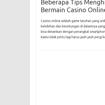
Beberapa Tips Menghi
Bermain Casino Onlin
Casino online adalah game taruhan yang unik
kelebihan dan keuntungan di dalamnya yang m
bisa dimainkan dengan perangkat smartphone
Kamu tidak perlu lagi harus jauh-jauh pergi 