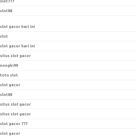
slot777
slot88
slot gacor hari ini
slot
slot gacor hari ini
situs slot gacor
nongki99
toto slot
slot gacor
slot88
situs slot gacor
situs slot gacor
slot gacor 777
slot gacor