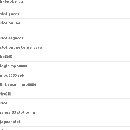
hkbpokerqq
slot gacor
slot online
slot88 gacor
slot online terpercaya
koi365
login mpo8080
mpo8080 apk
link resmi mpo8080
老虎机
slot
jaguar33 slot login
jaguar slot