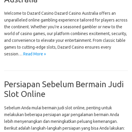
Welcome to Dazard Casino Dazard Casino Australia offers an
unparalleled online gambling experience tailored for players across
the continent. Whether you’re a seasoned gambler or new to the
world of casino games, our platform combines excitement, security,
and convenience to elevate your entertainment. From classic table
games to cutting-edge slots, Dazard Casino ensures every
session…
Read More »
Persiapan Sebelum Bermain Judi
Slot Online
Sebelum Anda mulai bermain judi slot online, penting untuk
melakukan beberapa persiapan agar pengalaman bermain Anda
lebih menyenangkan dan meningkatkan peluang kemenangan.
Berikut adalah langkah-langkah persiapan yang bisa Anda lakukan: