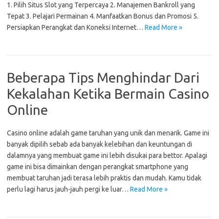
1. Pilih Situs Slot yang Terpercaya 2. Manajemen Bankroll yang
Tepat 3. Pelajari Permainan 4. Manfaatkan Bonus dan Promosi 5.
Persiapkan Perangkat dan Koneksi Internet…
Read More »
Beberapa Tips Menghindar Dari
Kekalahan Ketika Bermain Casino
Online
Casino online adalah game taruhan yang unik dan menarik. Game ini
banyak dipilih sebab ada banyak kelebihan dan keuntungan di
dalamnya yang membuat game ini lebih disukai para bettor. Apalagi
game ini bisa dimainkan dengan perangkat smartphone yang
membuat taruhan jadi terasa lebih praktis dan mudah. Kamu tidak
perlu lagi harus jauh-jauh pergi ke luar…
Read More »