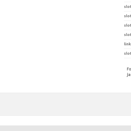
slo
slo
slo
slo
lin
slo
Fo
ja