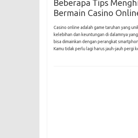
Beberapa Tips Menghi
Bermain Casino Onlin
Casino online adalah game taruhan yang unik
kelebihan dan keuntungan di dalamnya yang m
bisa dimainkan dengan perangkat smartphone
Kamu tidak perlu lagi harus jauh-jauh pergi 