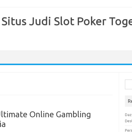
Situs Judi Slot Poker Tog
Sea
for:
R
Ultimate Online Gambling
Daz
Dest
ia
Per