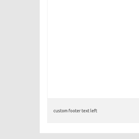
custom footer text left