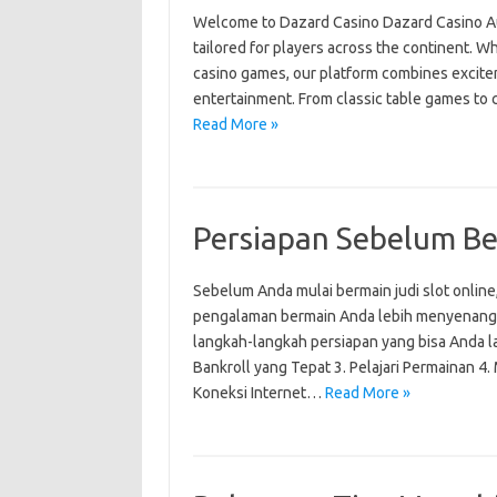
Welcome to Dazard Casino Dazard Casino Aus
tailored for players across the continent. 
casino games, our platform combines excite
entertainment. From classic table games to
Read More »
Persiapan Sebelum Be
Sebelum Anda mulai bermain judi slot onlin
pengalaman bermain Anda lebih menyenangk
langkah-langkah persiapan yang bisa Anda la
Bankroll yang Tepat 3. Pelajari Permainan 4
Koneksi Internet…
Read More »