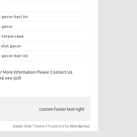
t
t gacor hari ini
t gacor
t terpercaya
k slot gacor
t gacor hari ini
r More Information Please
Contact Us
sa seo judi
custom footer text right
Iconic One
Theme | Powered by
Wordpress