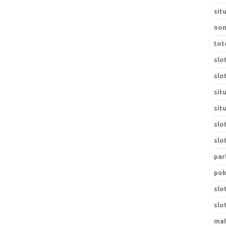
sit
non
tot
slo
slo
sit
sit
slo
slo
par
pok
slo
slo
mah