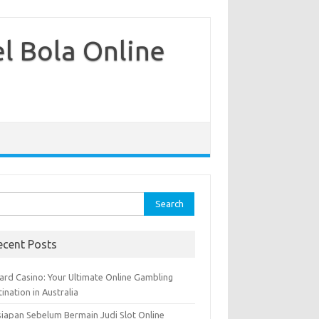
el Bola Online
rch
ecent Posts
ard Casino: Your Ultimate Online Gambling
ination in Australia
siapan Sebelum Bermain Judi Slot Online