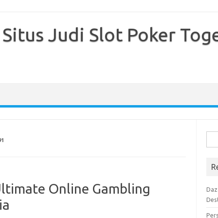
Situs Judi Slot Poker Tog
Sea
91
for:
R
Ultimate Online Gambling
Daz
Dest
ia
Per