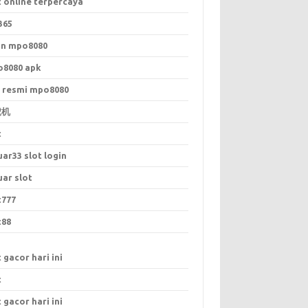
t online terpercaya
365
in mpo8080
8080 apk
k resmi mpo8080
虎机
t
uar33 slot login
uar slot
t777
t88
t gacor hari ini
t
t gacor hari ini