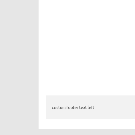
custom footer text left