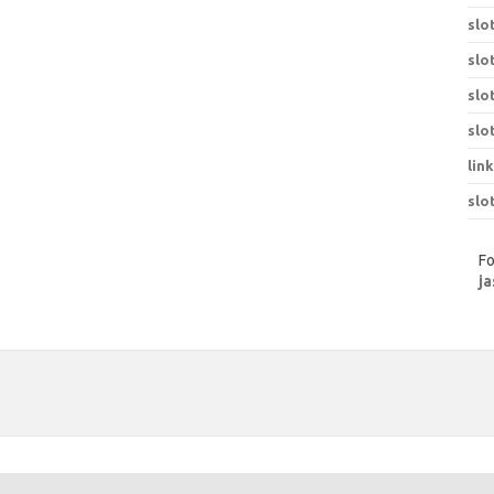
slo
slo
slo
slo
lin
slo
Fo
ja