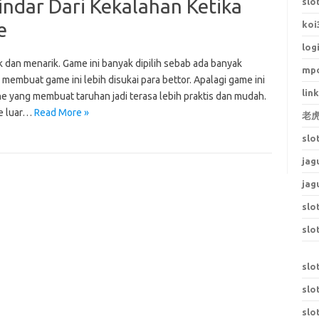
ndar Dari Kekalahan Ketika
slo
e
koi
log
 dan menarik. Game ini banyak dipilih sebab ada banyak
mpo
embuat game ini lebih disukai para bettor. Apalagi game ini
lin
 yang membuat taruhan jadi terasa lebih praktis dan mudah.
ke luar…
Read More »
老
slo
jag
jag
slo
slo
slo
slo
slo