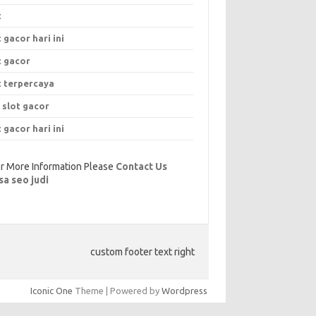
t
t gacor hari ini
t gacor
t terpercaya
k slot gacor
t gacor hari ini
r More Information Please
Contact Us
sa seo judi
custom footer text right
Iconic One
Theme | Powered by
Wordpress