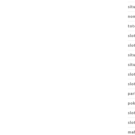
sit
non
tot
slo
slo
sit
sit
slo
slo
par
pok
slo
slo
mah