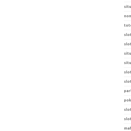
sit
non
tot
slo
slo
sit
sit
slo
slo
par
pok
slo
slo
mah