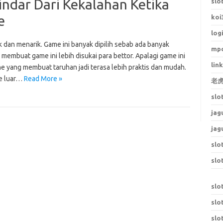
ndar Dari Kekalahan Ketika
slo
e
koi
log
 dan menarik. Game ini banyak dipilih sebab ada banyak
mpo
embuat game ini lebih disukai para bettor. Apalagi game ini
lin
 yang membuat taruhan jadi terasa lebih praktis dan mudah.
ke luar…
Read More »
老
slo
jag
jag
slo
slo
slo
slo
slo