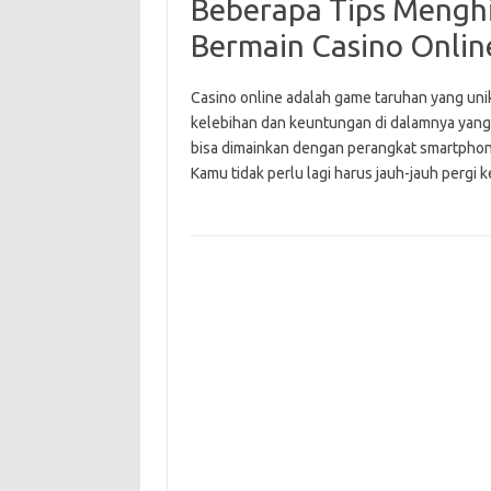
Beberapa Tips Menghi
Bermain Casino Onlin
Casino online adalah game taruhan yang unik
kelebihan dan keuntungan di dalamnya yang m
bisa dimainkan dengan perangkat smartphone
Kamu tidak perlu lagi harus jauh-jauh pergi 