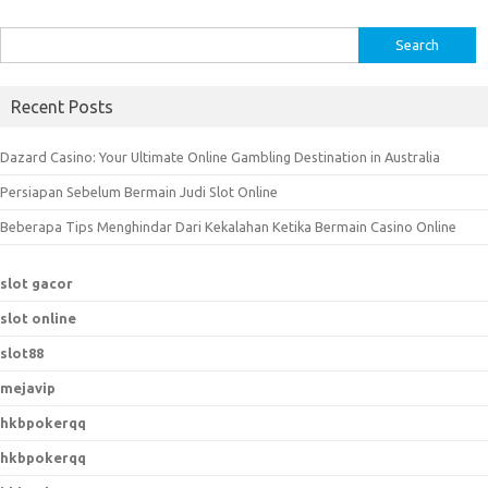
S
e
a
Recent Posts
r
c
Dazard Casino: Your Ultimate Online Gambling Destination in Australia
h
Persiapan Sebelum Bermain Judi Slot Online
f
o
Beberapa Tips Menghindar Dari Kekalahan Ketika Bermain Casino Online
r
:
slot gacor
slot online
slot88
mejavip
hkbpokerqq
hkbpokerqq