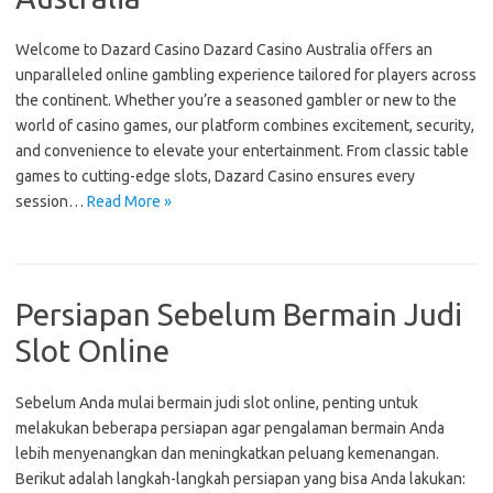
Welcome to Dazard Casino Dazard Casino Australia offers an
unparalleled online gambling experience tailored for players across
the continent. Whether you’re a seasoned gambler or new to the
world of casino games, our platform combines excitement, security,
and convenience to elevate your entertainment. From classic table
games to cutting-edge slots, Dazard Casino ensures every
session…
Read More »
Persiapan Sebelum Bermain Judi
Slot Online
Sebelum Anda mulai bermain judi slot online, penting untuk
melakukan beberapa persiapan agar pengalaman bermain Anda
lebih menyenangkan dan meningkatkan peluang kemenangan.
Berikut adalah langkah-langkah persiapan yang bisa Anda lakukan: