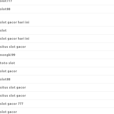
slot777
slot88
slot gacor hari ini
slot
slot gacor hari ini
situs slot gacor
nongki99
toto slot
slot gacor
slot88
situs slot gacor
situs slot gacor
slot gacor 777
slot gacor