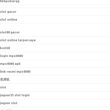
hkbpokerqq
slot gacor
slot online
slot88 gacor
slot online terpercaya
koi365
login mpo8080
mpo8080 apk
link resmi mpo8080
老虎机
slot
jaguar33 slot login
jaguar slot