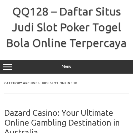
Skip
to
QQ128 – Daftar Situs
content
Judi Slot Poker Togel
Bola Online Terpercaya
Menu
CATEGORY ARCHIVES:
JUDI SLOT ONLINE 28
Dazard Casino: Your Ultimate
Online Gambling Destination in
Australia